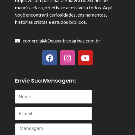
objetivo compartilhar a Palavra do Senhor de
maneira clara, objetiva e acessível a todos. Aqui,
você encontrará curiosidades, ensinamentos,
histórias cristãs e estudos bíblicos.
comercial@Deusentrepaginas.com.br
F
I
Y
a
n
o
c
s
u
e
t
t
b
a
u
Envie Sua Mensagem:
o
g
b
Nome
o
r
e
k
a
m
E-
mail
Mensagem