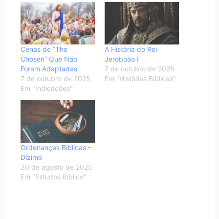
Cenas de “The
A História do Rei
Chosen” Que Não
Jeroboão I
Foram Adaptadas
7 de outubro de 2025
7 de outubro de 2025
Em "Histórias Bíblicas"
Em "Indicações"
Ordenanças Bíblicas –
Dízimo
30 de agosto de 2025
Em "Estudos Bíblico"