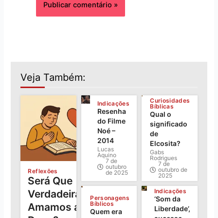
Veja Também:
Curiosidades
Indicações
Bíblicas
Resenha
Qual o
do Filme
significado
Noé –
de
2014
Elcosita?
Lucas
Gabs
Aquino
Rodrigues
7 de
7 de
outubro
outubro de
Reflexões
de 2025
2025
Será Que
Indicações
Verdadeiramente
Personagens
‘Som da
Bíblicos
Amamos a
Liberdade’,
Quem era