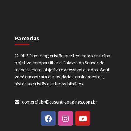
Parcerias
O DEP é um blog cristão que tem como principal
objetivo compartilhar a Palavra do Senhor de
maneira clara, objetiva e acessível a todos. Aqui,
você encontrará curiosidades, ensinamentos,
histórias cristãs e estudos bíblicos.
comercial@Deusentrepaginas.com.br
F
I
Y
a
n
o
c
s
u