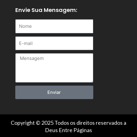
e
t
t
b
a
u
Envie Sua Mensagem:
o
g
b
Nome
o
r
e
k
a
m
E-
mail
Mensagem
Enviar
Copyright © 2025 Todos os direitos reservados a
Deus Entre Páginas