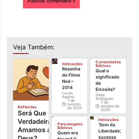
Veja Também:
Curiosidades
Indicações
Bíblicas
Resenha
Qual o
do Filme
significado
Noé –
de
2014
Elcosita?
Lucas
Gabs
Aquino
Rodrigues
7 de
7 de
outubro
outubro de
Reflexões
de 2025
2025
Será Que
Indicações
Verdadeiramente
Personagens
‘Som da
Bíblicos
Amamos a
Liberdade’,
Quem era
sucesso
Deus?
Naum? O