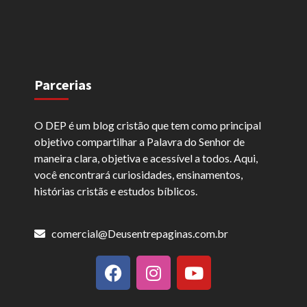
Parcerias
O DEP é um blog cristão que tem como principal
objetivo compartilhar a Palavra do Senhor de
maneira clara, objetiva e acessível a todos. Aqui,
você encontrará curiosidades, ensinamentos,
histórias cristãs e estudos bíblicos.
comercial@Deusentrepaginas.com.br
F
I
Y
a
n
o
c
s
u