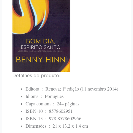
Detalhes do produto:
Editora ‏ : ‎
Renova; 1ª edição (11 novembro 2014)
Idioma ‏ : ‎
Português
Capa comum ‏ : ‎
244 páginas
ISBN-10 ‏ : ‎
8578602951
ISBN-13 ‏ : ‎
978-8578602956
Dimensões ‏ : ‎
21 x 13.2 x 1.4 cm