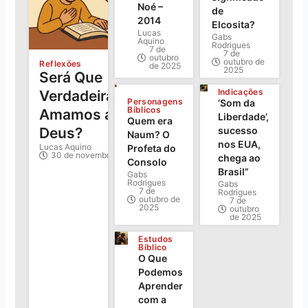
Noé –
de
2014
Elcosita?
Lucas
Gabs
Aquino
Rodrigues
7 de
7 de
outubro
outubro de
Reflexões
de 2025
2025
Será Que
Indicações
Verdadeiramente
Personagens
‘Som da
Bíblicos
Amamos a
Liberdade’,
Quem era
sucesso
Deus?
Naum? O
nos EUA,
Lucas Aquino
Profeta do
30 de novembro de 2025
chega ao
Consolo
Brasil”
Gabs
Rodrigues
Gabs
7 de
Rodrigues
outubro de
7 de
2025
outubro
de 2025
Estudos
Bíblico
O Que
Podemos
Aprender
com a