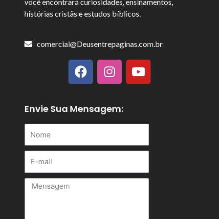
você encontrará curiosidades, ensinamentos,
histórias cristãs e estudos bíblicos.
comercial@Deusentrepaginas.com.br
F
I
Y
a
n
o
c
s
u
e
t
t
b
a
u
Envie Sua Mensagem:
o
g
b
Nome
o
r
e
k
a
m
E-
mail
Mensagem