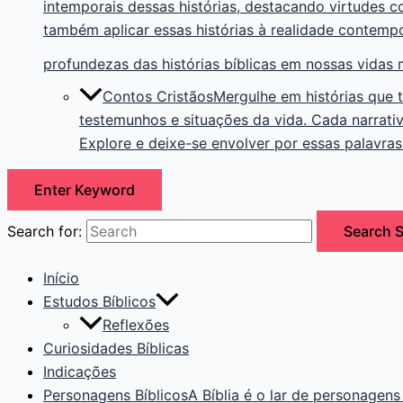
intemporais dessas histórias, destacando virtudes 
também aplicar essas histórias à realidade contemp
profundezas das histórias bíblicas em nossas vidas
Contos Cristãos
Mergulhe em histórias que t
testemunhos e situações da vida. Cada narrativ
Explore e deixe-se envolver por essas palavra
Enter Keyword
Search for:
Search
S
Início
Estudos Bíblicos
Reflexões
Curiosidades Bíblicas
Indicações
Personagens Bíblicos
A Bíblia é o lar de personagens