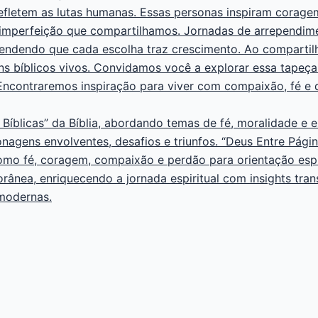
refletem as lutas humanas. Essas personas inspiram corag
mperfeição que compartilhamos. Jornadas de arrependimen
eendendo que cada escolha traz crescimento. Ao compartilhar
bíblicos vivos. Convidamos você a explorar essa tapeçari
 Encontraremos inspiração para viver com compaixão, fé e
 Bíblicas” da Bíblia, abordando temas de fé, moralidade e 
onagens envolventes, desafios e triunfos. “Deus Entre Pági
como fé, coragem, compaixão e perdão para orientação esp
orânea, enriquecendo a jornada espiritual com insights tr
 modernas.