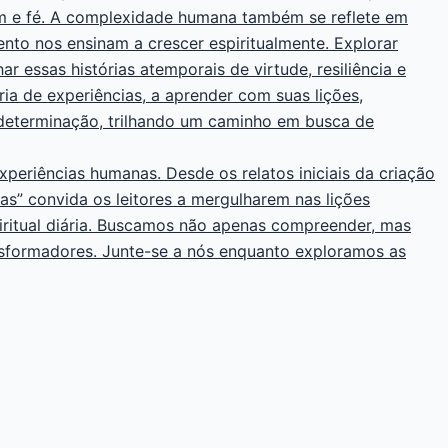
em e fé. A complexidade humana também se reflete em
to nos ensinam a crescer espiritualmente. Explorar
 essas histórias atemporais de virtude, resiliência e
a de experiências, a aprender com suas lições,
 determinação, trilhando um caminho em busca de
experiências humanas. Desde os relatos iniciais da criação
nas” convida os leitores a mergulharem nas lições
iritual diária. Buscamos não apenas compreender, mas
ansformadores. Junte-se a nós enquanto exploramos as