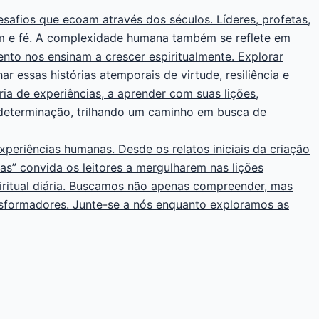
desafios que ecoam através dos séculos. Líderes, profetas,
em e fé. A complexidade humana também se reflete em
to nos ensinam a crescer espiritualmente. Explorar
 essas histórias atemporais de virtude, resiliência e
a de experiências, a aprender com suas lições,
 determinação, trilhando um caminho em busca de
experiências humanas. Desde os relatos iniciais da criação
nas” convida os leitores a mergulharem nas lições
iritual diária. Buscamos não apenas compreender, mas
ansformadores. Junte-se a nós enquanto exploramos as