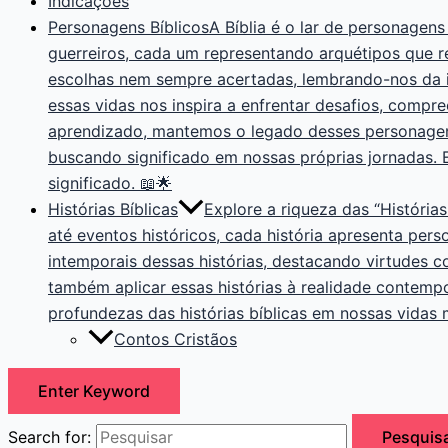
Indicações
Personagens Bíblicos
A Bíblia é o lar de personagens
guerreiros, cada um representando arquétipos que 
escolhas nem sempre acertadas, lembrando-nos da i
essas vidas nos inspira a enfrentar desafios, compr
aprendizado, mantemos o legado desses personagens 
buscando significado em nossas próprias jornadas.
significado. 📖🌟
Histórias Bíblicas
Explore a riqueza das “Histórias
até eventos históricos, cada história apresenta pers
intemporais dessas histórias, destacando virtudes 
também aplicar essas histórias à realidade contemp
profundezas das histórias bíblicas em nossas vidas
Contos Cristãos
Enter Keyword
Search for:
Pesquis