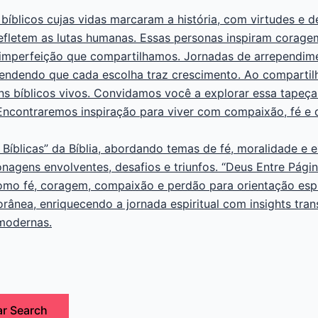
 bíblicos cujas vidas marcaram a história, com virtudes e 
refletem as lutas humanas. Essas personas inspiram corag
mperfeição que compartilhamos. Jornadas de arrependimen
eendendo que cada escolha traz crescimento. Ao compartilhar
bíblicos vivos. Convidamos você a explorar essa tapeçari
 Encontraremos inspiração para viver com compaixão, fé e
 Bíblicas” da Bíblia, abordando temas de fé, moralidade e 
onagens envolventes, desafios e triunfos. “Deus Entre Pági
como fé, coragem, compaixão e perdão para orientação esp
orânea, enriquecendo a jornada espiritual com insights tr
 modernas.
ar
Search