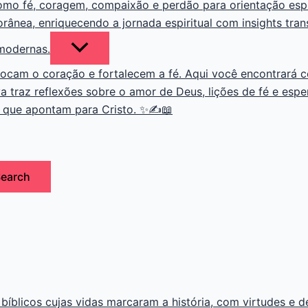
como fé, coragem, compaixão e perdão para orientação esp
orânea, enriquecendo a jornada espiritual com insights tr
 modernas.
ocam o coração e fortalecem a fé. Aqui você encontrará con
a traz reflexões sobre o amor de Deus, lições de fé e esp
s que apontam para Cristo. ✨✍️📖
earch
 bíblicos cujas vidas marcaram a história, com virtudes e 