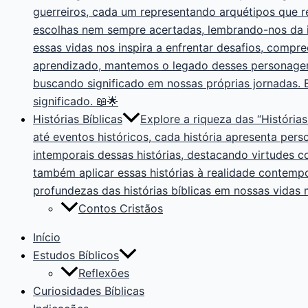
guerreiros, cada um representando arquétipos que 
escolhas nem sempre acertadas, lembrando-nos da i
essas vidas nos inspira a enfrentar desafios, compr
aprendizado, mantemos o legado desses personagens 
buscando significado em nossas próprias jornadas.
significado. 📖🌟
Histórias Bíblicas
Explore a riqueza das “Histórias
até eventos históricos, cada história apresenta pers
intemporais dessas histórias, destacando virtudes 
também aplicar essas histórias à realidade contemp
profundezas das histórias bíblicas em nossas vidas
Contos Cristãos
Início
Estudos Bíblicos
Reflexões
Curiosidades Bíblicas