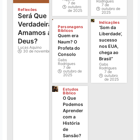
Rodrigues
7 de
7 de
outubro
outubro de
Reflexões
de 2025
2025
Será Que
Indicações
Verdadeiramente
Personagens
‘Som da
Bíblicos
Amamos a
Liberdade’,
Quem era
sucesso
Deus?
Naum? O
nos EUA,
Lucas Aquino
Profeta do
30 de novembro de 2025
chega ao
Consolo
Brasil”
Gabs
Rodrigues
Gabs
7 de
Rodrigues
outubro de
7 de
2025
outubro
de 2025
Estudos
Bíblico
O Que
Podemos
Aprender
com a
História
de
Sansão?