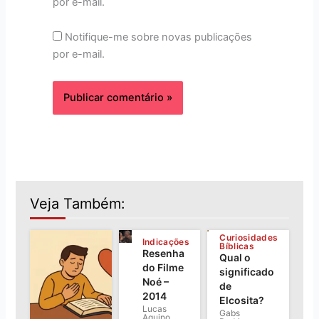
por e-mail.
Notifique-me sobre novas publicações
por e-mail.
Veja Também:
Curiosidades
Indicações
Bíblicas
Resenha
Qual o
do Filme
significado
Noé –
de
2014
Elcosita?
Lucas
Gabs
Aquino